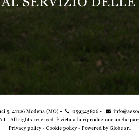
0 AL SERVIZIO DELLE
nci 5, 41126 Modena (MO)
-
059345826
-
info@assoc
.I - All rights reserved. È vietata la riproduzione anche pa
Privacy policy
-
Cookie policy
- Powered by
Globe srl