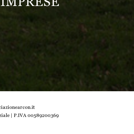
 IMPRESE
iazionearcon.it
rziale | P.IVA 00589200369