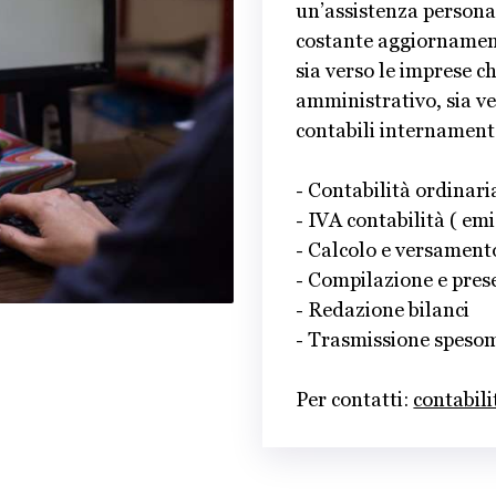
un’assistenza personal
costante aggiornament
sia verso le imprese c
amministrativo, sia ve
contabili internament
- Contabilità ordinari
- IVA contabilità ( e
- Calcolo e versament
- Compilazione e pres
- Redazione bilanci
- Trasmissione speso
Per contatti:
contabil